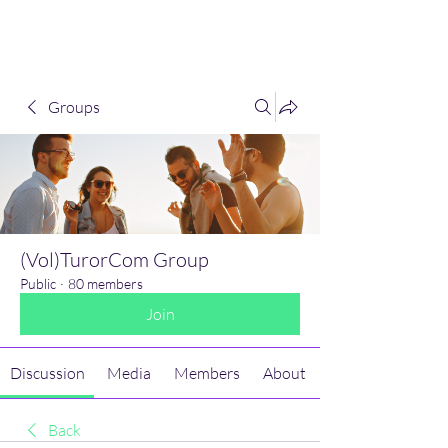
(Vol)TutorCom
Groups
(Vol)TurorCom Group
Public
·
80 members
Join
Discussion
Media
Members
About
Back