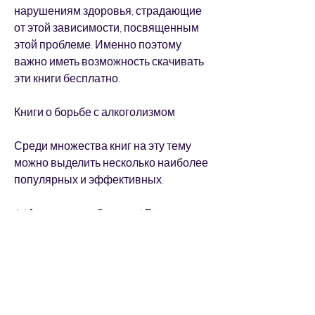
нарушениям здоровья, страдающие 
от этой зависимости, посвященным 
этой проблеме. Именно поэтому 
важно иметь возможность скачивать 
эти книги бесплатно.
Книги о борьбе с алкоголизмом
Среди множества книг на эту тему 
можно выделить несколько наиболее 
популярных и эффективных.
1. 'Алкогольное безумие' Вильяма 
Шейкера
Эта книга рассказывает о 
приключениях автора, который 
страдал от алкоголизма и боролся с 
этой зависимостью. В своей книге он 