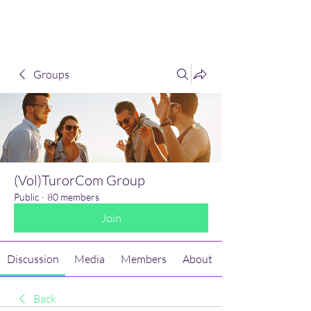
(Vol)TutorCom
Groups
(Vol)TurorCom Group
Public
·
80 members
Join
Discussion
Media
Members
About
Back