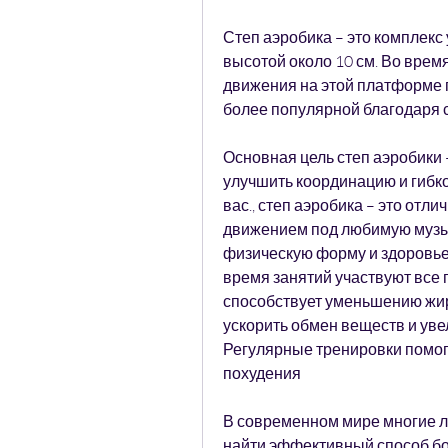
Степ аэробика – это комплек
высотой около 10 см. Во врем
движения на этой платформе п
более популярной благодаря 
Основная цель степ аэробики 
улучшить координацию и гибкос
вас., степ аэробика – это отл
движением под любимую музык
физическую форму и здоровье,
время занятий участвуют все 
способствует уменьшению жиро
ускорить обмен веществ и уве
Регулярные тренировки помогу
похудения
В современном мире многие л
найти эффективный способ бор