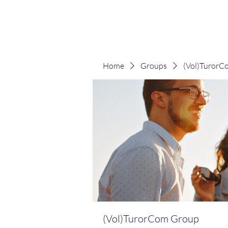
(Vol)TutorCom
Home
Groups
(Vol)TurorC
(Vol)TurorCom Group