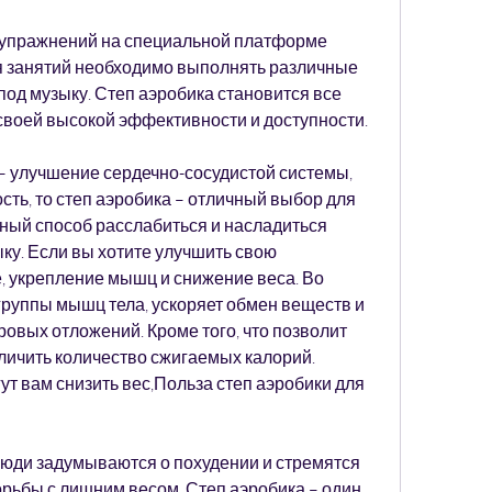
с упражнений на специальной платформе 
я занятий необходимо выполнять различные 
од музыку. Степ аэробика становится все 
своей высокой эффективности и доступности.
– улучшение сердечно-сосудистой системы, 
ть, то степ аэробика – отличный выбор для 
ичный способ расслабиться и насладиться 
у. Если вы хотите улучшить свою 
 укрепление мышц и снижение веса. Во 
группы мышц тела, ускоряет обмен веществ и 
вых отложений. Кроме того, что позволит 
личить количество сжигаемых калорий. 
т вам снизить вес,Польза степ аэробики для 
юди задумываются о похудении и стремятся 
ьбы с лишним весом. Степ аэробика – один 