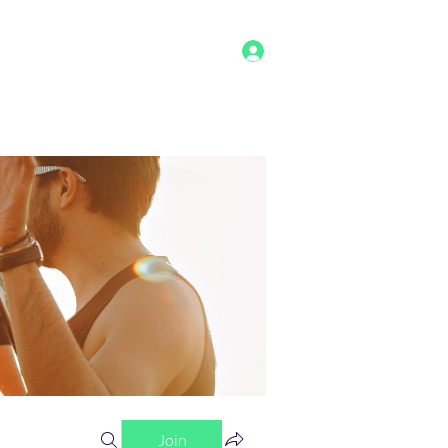
Log In
g
Benefits
Shop
Staff
More
Join