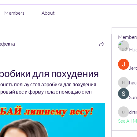
Members
About
Member
ффекта
Hud
Jer
эробики для похудения
hac
нять пользу степ аэробики для похудения. 
hacajon
оровый вес и форму тела с помощью степ 
Sur
drs
drsrush
See All 