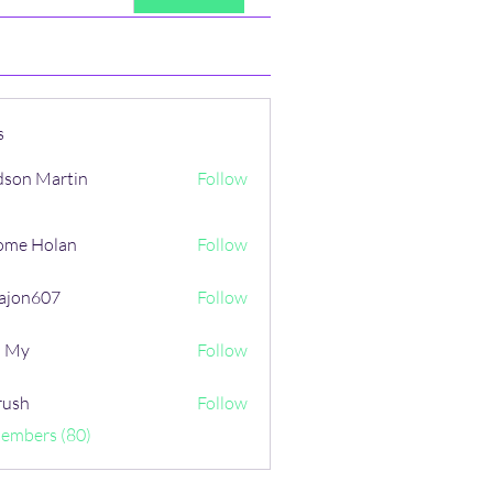
s
son Martin
Follow
ome Holan
Follow
ajon607
Follow
607
i My
Follow
rush
Follow
Members (80)