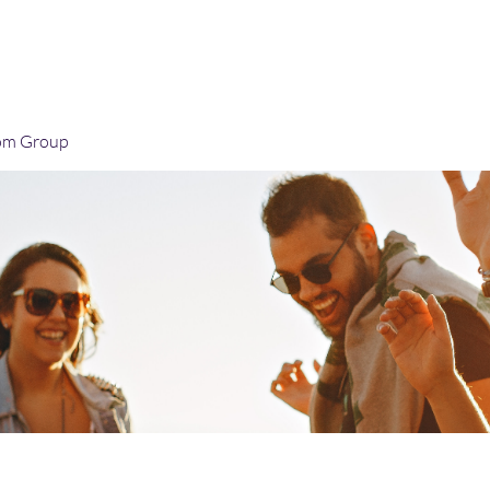
Home
Blog
Book Online
Plans & Pricin
om Group