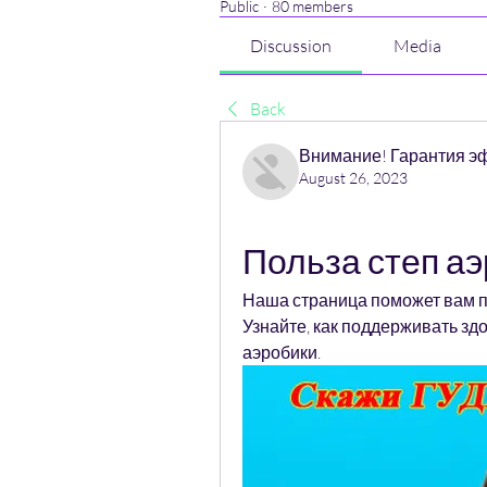
Public
·
80 members
Discussion
Media
Back
Внимание! Гарантия э
August 26, 2023
Польза степ а
Наша страница поможет вам по
Узнайте, как поддерживать зд
аэробики.