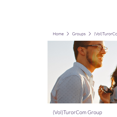
(Vol)TutorCom
Home
Groups
(Vol)TurorC
(Vol)TurorCom Group