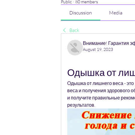
Public
·
80 members
Discussion
Media
Back
Внимание! Гарантия э
August 19, 2023
Одышка от лиш
Одышка от лишнего веса - это
веса и получения здорового о
и получите правильные реком
результатов.