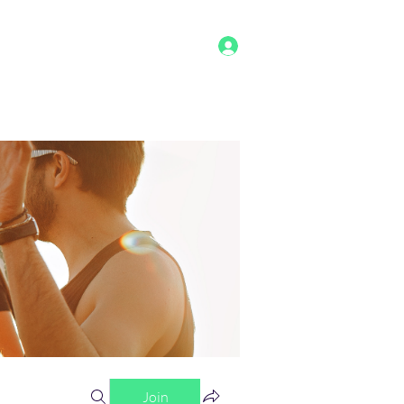
Log In
g
Benefits
Shop
Staff
More
Join