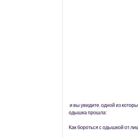
 и вы увидите, одной из которых является избыточный вес. Как правило, и 
одышка прошла'.
Как бороться с одышкой от ли