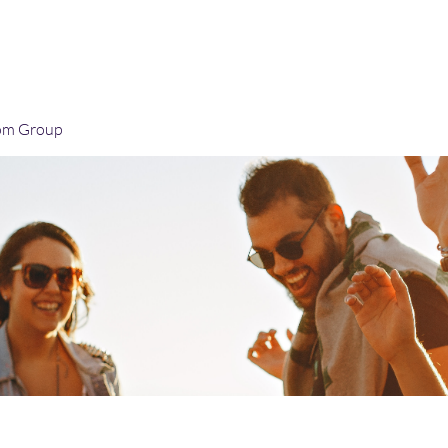
Home
Blog
Book Online
Plans & Pricin
om Group