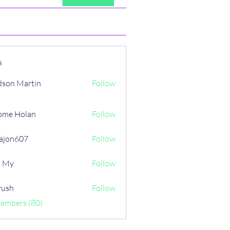
s
son Martin
Follow
ome Holan
Follow
ajon607
Follow
607
i My
Follow
rush
Follow
Members (80)