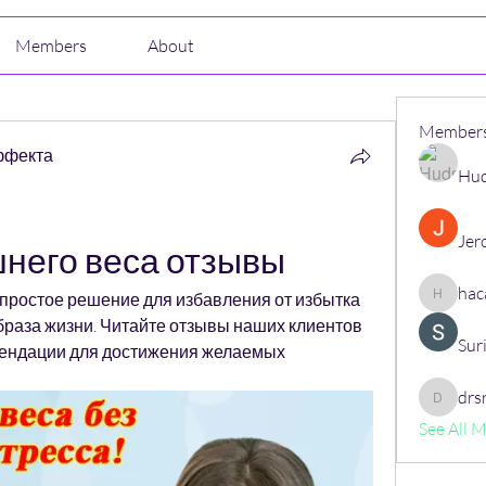
Members
About
Member
ффекта
Hud
Jer
него веса отзывы
hac
 простое решение для избавления от избытка 
hacajon
браза жизни. Читайте отзывы наших клиентов 
Sur
ендации для достижения желаемых 
drs
drsrush
See All 