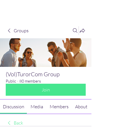
(Vol)TutorCom
Groups
(Vol)TurorCom Group
Public
·
80 members
Join
Discussion
Media
Members
About
Back