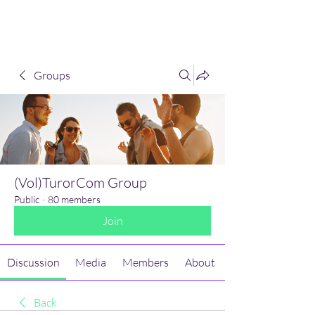
(Vol)TutorCom
Groups
(Vol)TurorCom Group
Public
·
80 members
Join
Discussion
Media
Members
About
Back