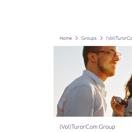
(Vol)TutorCom
Home
Groups
(Vol)TurorC
(Vol)TurorCom Group