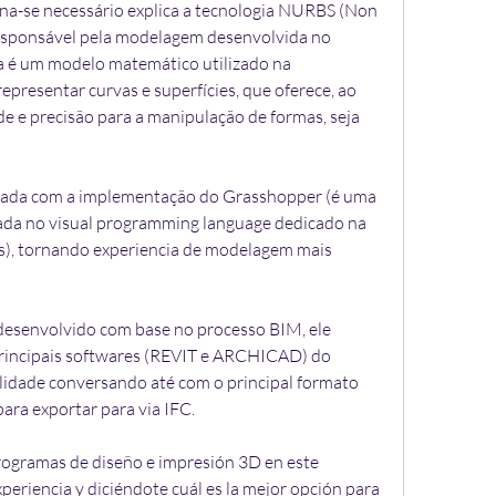
na-se necessário explica a tecnologia NURBS (Non 
responsável pela modelagem desenvolvida no 
a é um modelo matemático utilizado na 
epresentar curvas e superfícies, que oferece, ao 
e e precisão para a manipulação de formas, seja 
ada com a implementação do Grasshopper (é uma 
da no visual programming language dedicado na 
), tornando experiencia de modelagem mais 
desenvolvido com base no processo BIM, ele 
rincipais softwares (REVIT e ARCHICAD) do 
bilidade conversando até com o principal formato 
ara exportar para via IFC.
ogramas de diseño e impresión 3D en este 
eriencia y diciéndote cuál es la mejor opción para 