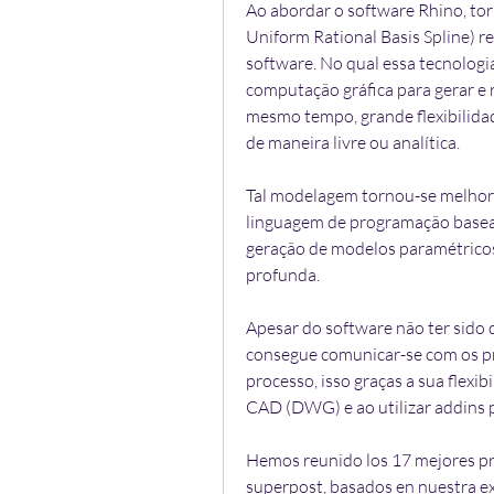
Ao abordar o software Rhino, tor
Uniform Rational Basis Spline) 
software. No qual essa tecnologi
computação gráfica para gerar e r
mesmo tempo, grande flexibilidad
de maneira livre ou analítica.
Tal modelagem tornou-se melhor
linguagem de programação basea
geração de modelos paramétricos
profunda.
Apesar do software não ter sido 
consegue comunicar-se com os p
processo, isso graças a sua flexi
CAD (DWG) e ao utilizar addins p
Hemos reunido los 17 mejores pr
superpost, basados en nuestra exp