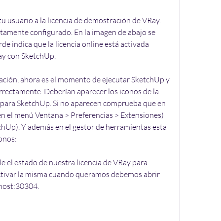
u usuario a la licencia de demostración de VRay. 
amente configurado. En la imagen de abajo se 
e indica que la licencia online está activada 
ay con SketchUp.
lación, ahora es el momento de ejecutar SketchUp y 
ectamente. Deberían aparecer los iconos de la 
 para SketchUp. Si no aparecen comprueba que en 
en el menú Ventana > Preferencias > Extensiones) 
chUp). Y además en el gestor de herramientas esta 
conos:
le el estado de nuestra licencia de VRay para 
ctivar la misma cuando queramos debemos abrir 
lhost:30304.