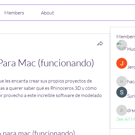
Members
About
Member
Hud
Para Mac (funcionando)
Jer
ue les encanta crear sus propios proyectos de 
hac
hacajon
as a querer saber qué es Rhinoceros 3D y cómo 
or provecho a este increíble software de modelado 
Sur
drs
drsrush
See All 
 para mac (funcionando)