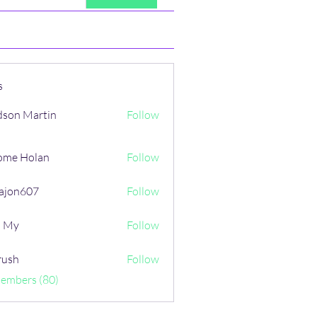
s
son Martin
Follow
ome Holan
Follow
ajon607
Follow
607
i My
Follow
rush
Follow
Members (80)