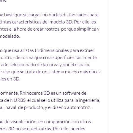
nos.
 base que se carga con bucles distanciados para 
tintas características del modelo 3D. Por ello, es 
es a la hora de crear rostros, porque simplifica y 
 modelado.
 que usa aristas tridimensionales para extraer 
ontrol, de forma que crea superficies fácilmente. 
rado seleccionado de la curva y por el espacio 
or eso que se trata de un sistema mucho más eficaz 
ales en 3D.
ormente, Rhinoceros 3D es un software de 
de NURBS, el cual se lo utiliza para la ingeniería, 
ial, naval, de producto, y el diseño automotriz.
ad de visualización, en comparación con otros 
s 3D no se queda atrás. Por ello, puedes 