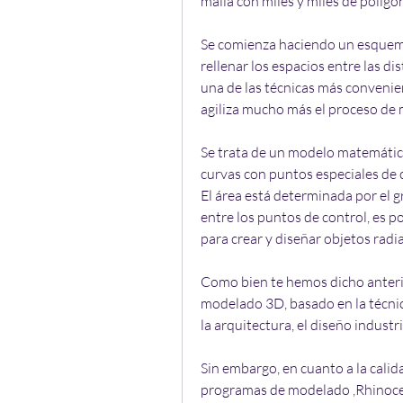
malla con miles y miles de polígo
Se comienza haciendo un esquema
rellenar los espacios entre las dis
una de las técnicas más convenient
agiliza mucho más el proceso de
Se trata de un modelo matemático
curvas con puntos especiales de c
El área está determinada por el g
entre los puntos de control, es p
para crear y diseñar objetos radi
Como bien te hemos dicho anteri
modelado 3D, basado en la técnica 
la arquitectura, el diseño industr
Sin embargo, en cuanto a la calid
programas de modelado ,Rhinocero