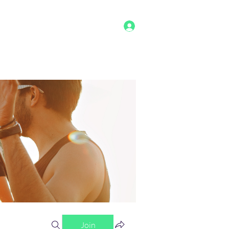
Log In
g
Benefits
Shop
Staff
More
Join