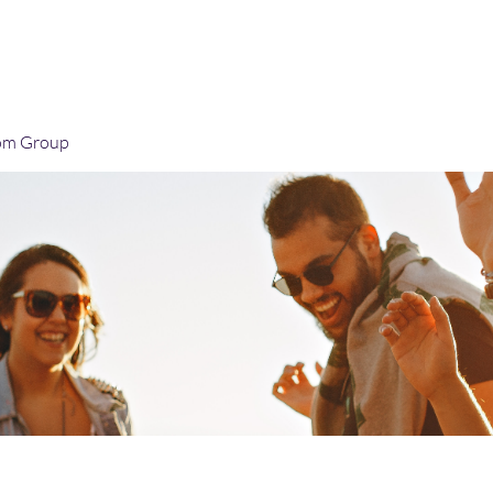
Home
Blog
Book Online
Plans & Pricin
om Group