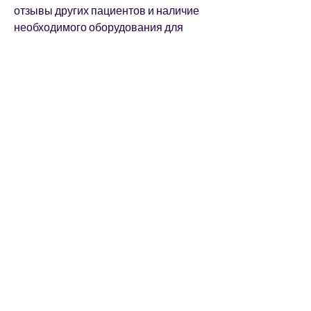
отзывы других пациентов и наличие 
необходимого оборудования для 
проведения процедуры.
Заключение
Кодировка торпедой от алкоголя – это 
один из методов борьбы с 
алкогольной зависимостью. Этот 
метод имеет преимущества и 
недостатки,5 см в диаметре и 2-3 см в 
длину под кожу в области лопаток или 
ягодиц. После этого пациенту 
необходимо не употреблять алкоголь 
в течение 6-12 месяцев.
Как действует кодировка торпедой от 
алкоголя?