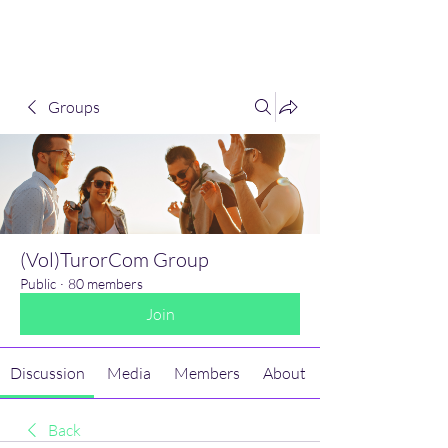
(Vol)TutorCom
Groups
(Vol)TurorCom Group
Public
·
80 members
Join
Discussion
Media
Members
About
Back