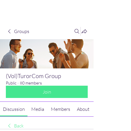
(Vol)TutorCom
Groups
(Vol)TurorCom Group
Public
·
80 members
Join
Discussion
Media
Members
About
Back