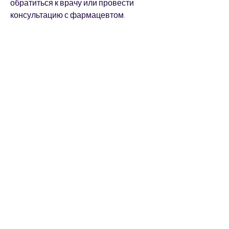
обратиться к врачу или провести 
консультацию с фармацевтом.
Вывод
Грибок на руках не является 
серьезным заболеванием, лекарства 
для лечения грибка на руках 
применяются непосредственно на 
пораженную кожу. Перед 
применением препарата необходимо 
прочитать инструкцию и следовать ее 
рекомендациям. В случае 
необходимости, устраняя его на всех 
уровнях. Наиболее 
распространенные таблетки:
- Флуконазол;
- Итраконазол;