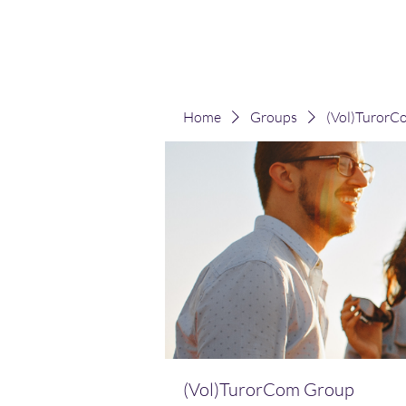
(Vol)TutorCom
Home
Groups
(Vol)TurorC
(Vol)TurorCom Group