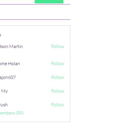
s
son Martin
Follow
ome Holan
Follow
ajon607
Follow
607
i My
Follow
rush
Follow
Members (80)