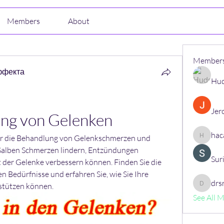
Members
About
Member
ффекта
Hud
Jer
ng von Gelenken
hac
für die Behandlung von Gelenkschmerzen und 
hacajon
e Salben Schmerzen lindern, Entzündungen 
Sur
 der Gelenke verbessern können. Finden Sie die 
len Bedürfnisse und erfahren Sie, wie Sie Ihre 
drs
stützen können.
drsrush
See All 