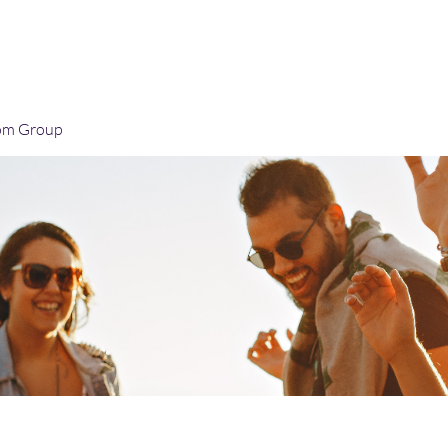
Home
Blog
Book Online
Plans & Pricin
om Group