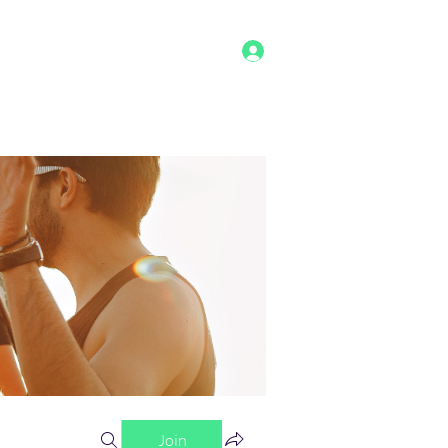
Log In
g
Benefits
Shop
Staff
More
Join