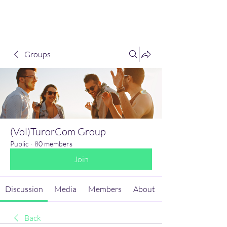
(Vol)TutorCom
Groups
(Vol)TurorCom Group
Public
·
80 members
Join
Discussion
Media
Members
About
Back