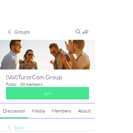
(Vol)TutorCom
Groups
(Vol)TurorCom Group
Public
·
80 members
Join
Discussion
Media
Members
About
Back