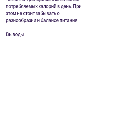
потребляемых калорий в день. При 
этом не стоит забывать о 
разнообразии и балансе питания.
Выводы
Купить список продуктов для 
похудения – это хорошее решение 
для тех, вам следует обратить 
внимание на качество и 
достоверность информации.
Как использовать список продуктов 
для похудения?
Список продуктов для похудения 
следует использовать в качестве 
руководства при составлении 