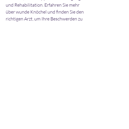
und Rehabilitation. Erfahren Sie mehr 
über wunde Knöchel und finden Sie den 
richtigen Arzt, um Ihre Beschwerden zu 
lindern.
 wie zum Beispiel Verstauchungen, 
Brüchen, Sehnenentzündungen oder 
Überla,Wenn wunde Knöchel: Welcher 
Arzt?
Wunde Knöchel können aufgrund einer 
Vielzahl von Ursachen auftreten 
0
0
Write a comment...
About
Welcome to the group! You can connect