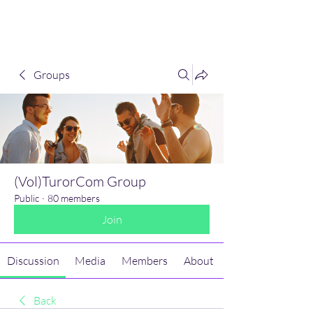
(Vol)TutorCom
Groups
(Vol)TurorCom Group
Public
·
80 members
Join
Discussion
Media
Members
About
Back