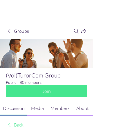
(Vol)TutorCom
Groups
(Vol)TurorCom Group
Public
·
80 members
Join
Discussion
Media
Members
About
Back