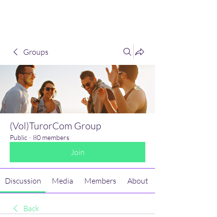
(Vol)TutorCom
Groups
(Vol)TurorCom Group
Public
·
80 members
Join
Discussion
Media
Members
About
Back