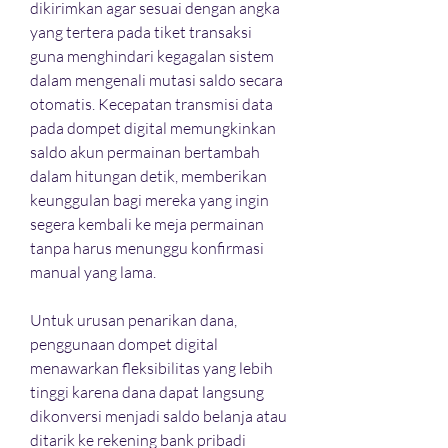
dikirimkan agar sesuai dengan angka 
yang tertera pada tiket transaksi 
guna menghindari kegagalan sistem 
dalam mengenali mutasi saldo secara 
otomatis. Kecepatan transmisi data 
pada dompet digital memungkinkan 
saldo akun permainan bertambah 
dalam hitungan detik, memberikan 
keunggulan bagi mereka yang ingin 
segera kembali ke meja permainan 
tanpa harus menunggu konfirmasi 
manual yang lama.
Untuk urusan penarikan dana, 
penggunaan dompet digital 
menawarkan fleksibilitas yang lebih 
tinggi karena dana dapat langsung 
dikonversi menjadi saldo belanja atau 
ditarik ke rekening bank pribadi 