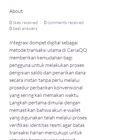
About
0
likes received
0
comments received
0
best answers
Integrasi dompet digital sebagai 
metode transaksi utama di CeriaQQ 
memberikan kemudahan bagi 
pengguna untuk melakukan proses 
pengisian saldo dan penarikan dana 
secara instan tanpa perlu melalui 
prosedur perbankan konvensional 
yang sering kali memakan waktu. 
Langkah pertama dimulai dengan 
memastikan bahwa akun e-wallet 
yang digunakan telah melalui proses 
verifikasi identitas resmi agar batas 
transaksi harian mencukupi untuk 