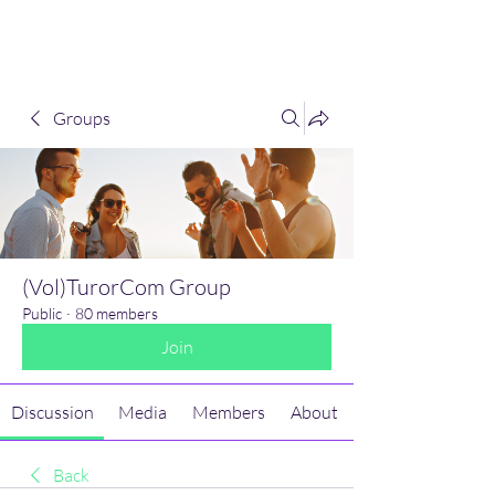
(Vol)TutorCom
Groups
(Vol)TurorCom Group
Public
·
80 members
Join
Discussion
Media
Members
About
Back