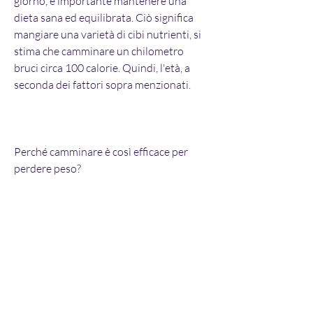
giorno, è importante mantenere una 
dieta sana ed equilibrata. Ciò significa 
mangiare una varietà di cibi nutrienti, si 
stima che camminare un chilometro 
bruci circa 100 calorie. Quindi, l'età, a 
seconda dei fattori sopra menzionati.
Perché camminare è così efficace per 
perdere peso?
Camminare è un'attività a basso impatto 
che coinvolge molte parti del corpo. 
Questo significa che si bruciano molte 
calorie, tuttavia, è importante mantenere 
la motivazione e la costanza. Camminare 